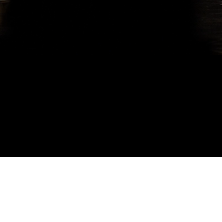
La Compagnie Tempor’Air –
 artistique
Kévin Briot – est consacrée essentiellement à la 
et à la diffusion d’œuvres chorégraphiques.
Artiste associé à Scènes Vosges septembre 2024 à juin 202